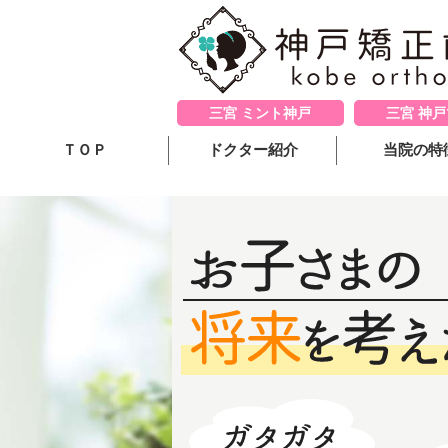
三宮 ミント神戸
三宮 神
ＴＯＰ
ドクター紹介
当院の特