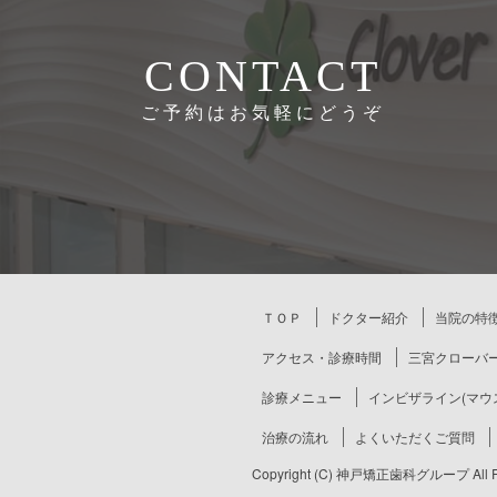
CONTACT
ご予約はお気軽にどうぞ
ＴＯＰ
ドクター紹介
当院の特
アクセス・診療時間
三宮クローバー
診療メニュー
インビザライン(マウ
治療の流れ
よくいただくご質問
Copyright (C) 神戸矯正歯科グループ All Rig