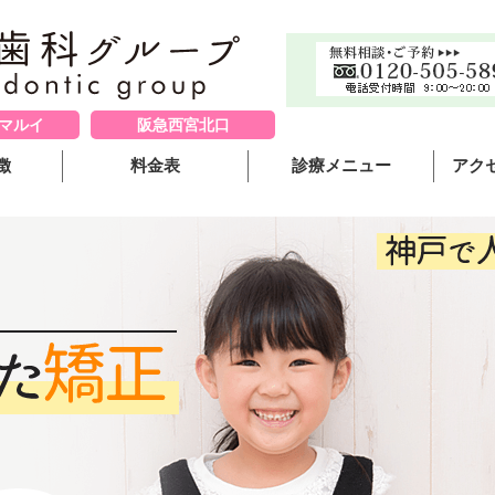
戸マルイ
阪急西宮北口
徴
料金表
診療メニュー
アク
インビザライン(マウスピース矯
三宮
ワイヤー矯正
クロ
裏側矯正
西宮
部分矯正(MTM)
子どもの矯正