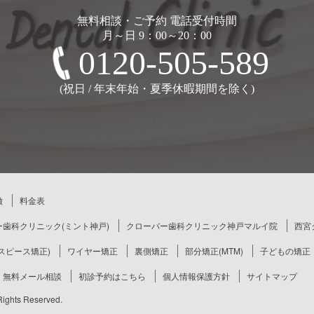
無料相談・ご予約 電話受付時間
月～日 9：00～20：00
0120-505-589
(祝日 / 年末年始・夏季休暇期間を除く)
徴
料金表
歯科クリニック(ミント神戸)
クローバー歯科クリニック神戸マルイ院
西宮
スピース矯正)
ワイヤー矯正
裏側矯正
部分矯正(MTM)
子どもの矯正
無料メール相談
初診予約はこちら
個人情報保護方針
サイトマップ
hts Reserved.